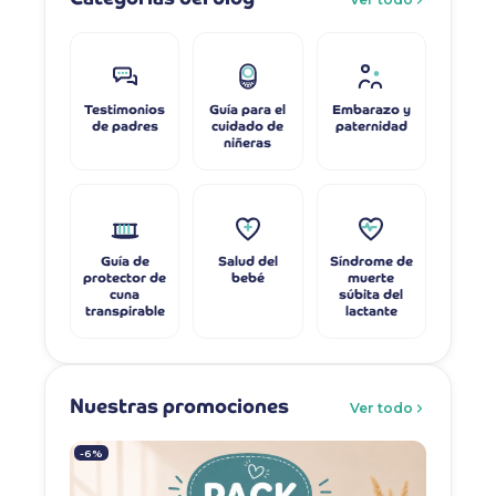
Testimonios
Guía para el
Embarazo y
de padres
cuidado de
paternidad
niñeras
Guía de
Salud del
Síndrome de
protector de
bebé
muerte
cuna
súbita del
transpirable
lactante
Nuestras promociones
Ver todo
-6%
-7%