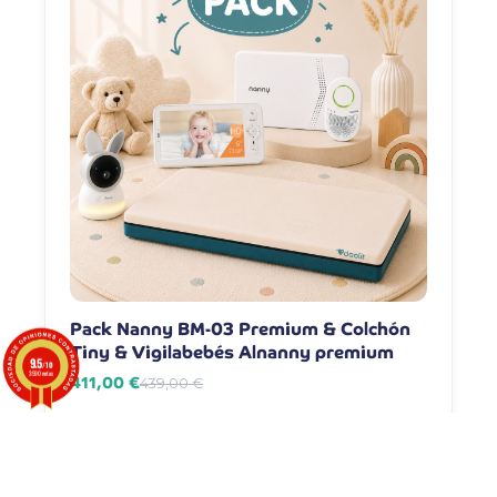
Pack Nanny BM-03 Premium & Colchón
Pack Na
Tiny & Vigilabebés Alnanny premium
Vigilab
9.5
/10
3590 notas
411,00 €
381,00 
439,00 €