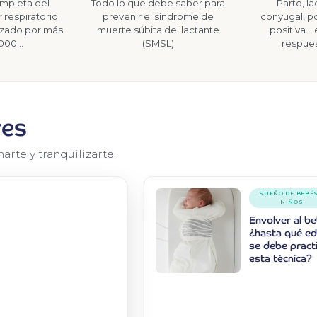
ompleta del
Todo lo que debe saber para
Parto, la
 respiratorio
prevenir el síndrome de
conyugal, po
lizado por más
muerte súbita del lactante
positiva..
.000…
(SMSL)
respues
res
arte y tranquilizarte.
SUEÑO DE BEBÉS
NIÑOS
Envolver al be
¿hasta qué e
se debe pract
esta técnica?