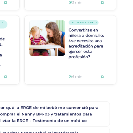
3 min
 Y
CUIDE DE SU HIJO
Convertirse en
niñera a domicilio:
 de
¿se necesita una
t:
acreditación para
ejercer esta
a
profesión?
r
6 min
or qué la ERGE de mi bebé me convenció para
omprar el Nanny BM-03 y tratamientos para
liviar la ERGE - Testimonio de un médico
l monitor Nanny salvó mi matrimonio