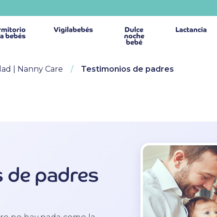
mitorio
Vigilabebés
Dulce
Lactancia
a bebés
noche
bebé
dad | Nanny Care
Testimonios de padres
 de padres