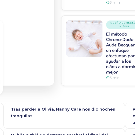
3 min
SUEÑO DE BEBÉS
NIÑOS
El método
Chrono-Dodo
Aude Becquar
un enfoque
afectuoso par
ayudar a los
niños a dormi
mejor
5 min
Tras perder a Olivia, Nanny Care nos dio noches
P
tranquilas
c
a
Mi hijo sufrió un derrame cerebral al final del
e