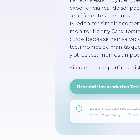
La teoría está muy bien, p
experiencia real de ser pa
sección entera de nuestro 
Pueden ser simples coment
monitor Nanny Care, testi
cuyos bebés se han salvado
testimonios de mamás que 
y otros testimonios un poc
Si quieres compartir tu hi
Descubrir los productos Tes
Los artículos y recursos
aquí es fiable y está d