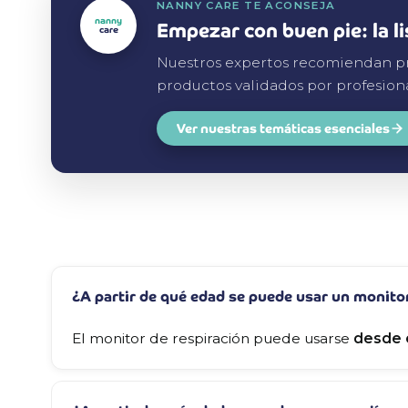
NANNY CARE TE ACONSEJA
nanny
Empezar con buen pie: la l
care
Nuestros expertos recomiendan prio
productos validados por profesiona
Ver nuestras temáticas esenciales
¿A partir de qué edad se puede usar un monito
El monitor de respiración puede usarse
desde 