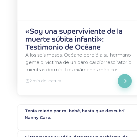
«Soy una superviviente de la
muerte súbita infantil»:
Testimonio de Océane
A los seis meses, Océane perdió a su hermano
gemelo, víctima de un paro cardiorrespiratorio
mientras dormía. Los exámenes médicos
revelaron que ella presentaba los mismos
2 min de lectura
síntomas. Se le sometió entonces a una
vigilancia médica continua. Hoy, da su
testimonio para concienciar sob
Tenía miedo por mi bebé, hasta que descubrí
Nanny Care.
El Nanny nos ayudó a detectar un problema de