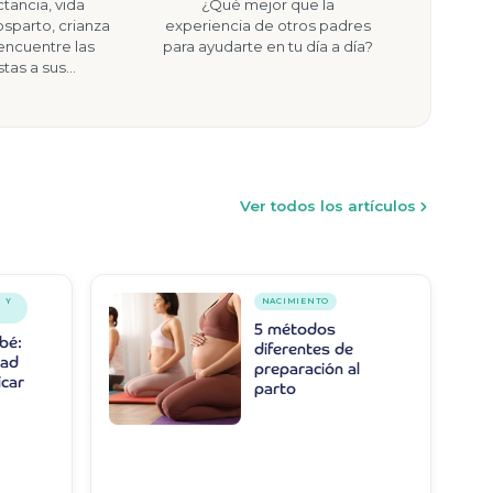
ctancia, vida
¿Qué mejor que la
sparto, crianza
experiencia de otros padres
. encuentre las
para ayudarte en tu día a día?
tas a sus…
Ver todos los artículos
 Y
NACIMIENTO
5 métodos
bé:
diferentes de
dad
preparación al
icar
parto