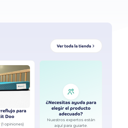
Ver toda la tienda
¿Necesitas ayuda para
elegir el producto
rreflujo para
adecuado?
tit Doo
Nuestros expertos están
★
(1 opiniones)
aquí para guiarte.