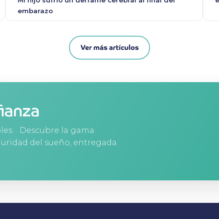
embarazo
Ver más artículos
fianza
bles… Descubre la gama
uridad del sueño, entregada