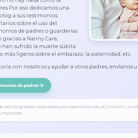
ero no hay nada como la
dres Por eso dedicamos una
blog a sus testimonios.
arios sobre el uso del
monios de padres o guarderías
 gracias a Nanny Care,
han sufrido la muerte súbita
o más ligeros sobre el embarazo, la paternidad, etc.
storia con nosotros y ayudar a otros padres, envíanos 
timonios de padres
 de este blog están redactados por expertos en salud y crianza. La 
ocumentada.