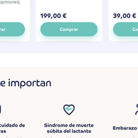
opiniones)
199,00 €
39,00 €
rar
Comprar
Co
te importan
 cuidado de
Síndrome de muerte
Embarazo 
ras
súbita del lactante