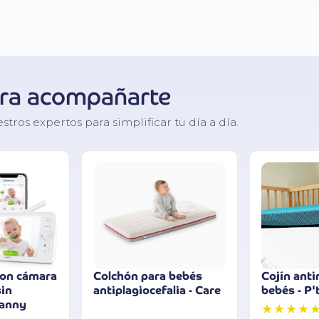
ara acompañarte
os expertos para simplificar tu día a día.
con cámara
Colchón para bebés
Cojín anti
sin
antiplagiocefalia - Care
bebés - P'
nanny
★★★★