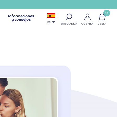
0
Informaciones
y consejos

ES