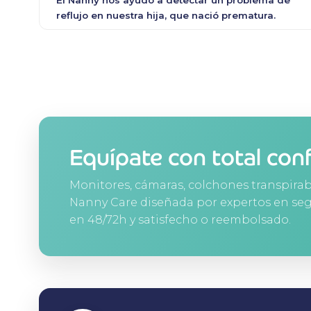
reflujo en nuestra hija, que nació prematura.
Equípate con total con
Monitores, cámaras, colchones transpira
Nanny Care diseñada por expertos en seg
en 48/72h y satisfecho o reembolsado.