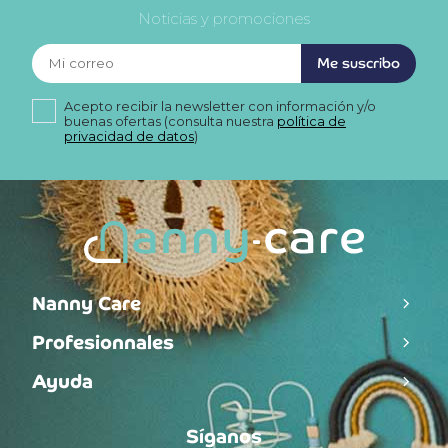
Noticias y promociones
Me suscribo
Acepto recibir la newsletter con información y/o
buenas ofertas (consulta nuestra
política de
privacidad de datos
)
Nanny Care
Profesionnales
Ayuda
Síganos