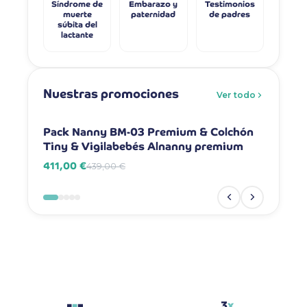
Síndrome de
Embarazo y
Testimonios
muerte
paternidad
de padres
súbita del
lactante
Nuestras promociones
Ver todo
-6%
-7%
Pack Nanny BM-03 Premium & Colchón
Pack Na
Tiny & Vigilabebés Alnanny premium
Vigilab
411,00 €
381,00 
439,00 €