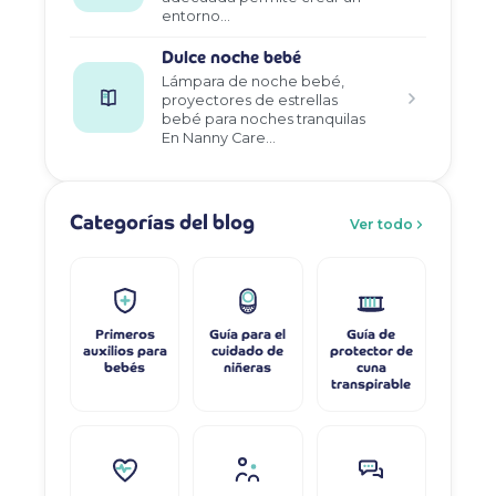
entorno…
Dulce noche bebé
Lámpara de noche bebé,
proyectores de estrellas
bebé para noches tranquilas
En Nanny Care…
Categorías del blog
Ver todo
Primeros
Guía para el
Guía de
auxilios para
cuidado de
protector de
bebés
niñeras
cuna
transpirable