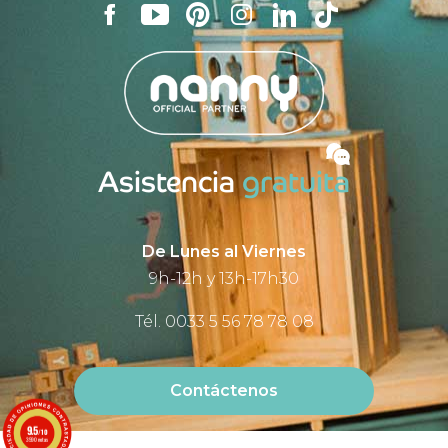
Asistencia
gratuita
De Lunes al Viernes
9h-12h y 13h-17h30
Tél. 0033 5 56 78 78 08
Contáctenos
9.5
/10
3590 notas