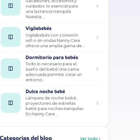
Sacaleches, accesorios y
cuidados: lo esencial para
una lactancia tranquila
Nuestra…
Vigilabebés
Vigilabebés con conexión
wifi o sin ondas Nanny Care
ofrece una amplia gama de…
Dormitorio para bebés
Todo lo necesario para el
sueño del bebé Una cama
adecuada permite crear un
entorno…
Dulce noche bebé
Lámpara de noche bebé,
proyectores de estrellas
bebé para noches tranquilas
En Nanny Care…
Categorías del blog
Ver todo