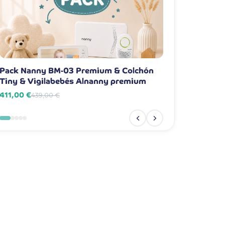
Pack Nanny BM-03 Premium & Colchón
Pack Nanny BM-
Tiny & Vigilabebés Alnanny premium
Vigilabebés Al
411,00 €
381,00 €
439,00 €
409,00 