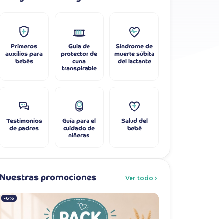
Primeros
Guía de
Síndrome de
auxilios para
protector de
muerte súbita
bebés
cuna
del lactante
transpirable
Testimonios
Guía para el
Salud del
de padres
cuidado de
bebé
niñeras
Nuestras promociones
Ver todo
-6%
-7%