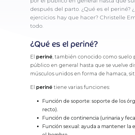
por el público en general hasta que s
después del parto. ¿Qué es el periné?
ejercicios hay que hacer? Christelle Em
todo.
¿Qué es el periné?
El
periné
, también conocido como suelo pé
público en general hasta que se vuelve di
músculos unidos en forma de hamaca, situa
El
periné
tiene varias funciones:
Función de soporte: soporte de los órga
recto).
Función de continencia (urinaria y fecal
Función sexual: ayuda a mantener la er
el hombre.