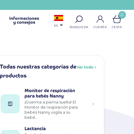
0
Informaciones
y consejos

ES
Todas nuestras categorías de
Ver todo
productos
Monitor de respiración
para bebés Nanny
¡Duerma a pierna suelta! El
Monitor de respiración para
bebés Nanny ¡vigila a su
bebé…
Lactancia