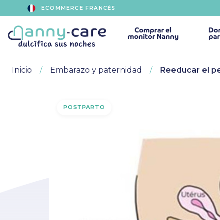
ECOMMERCE FRANCÉS
Comprar
el
Dor
monitor Nanny
par
Inicio
Embarazo y paternidad
Reeducar el p
POSTPARTO