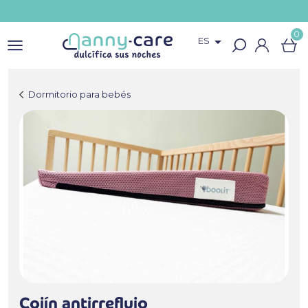
0

ES
Dormitorio para bebés
Cojín antirreflujo