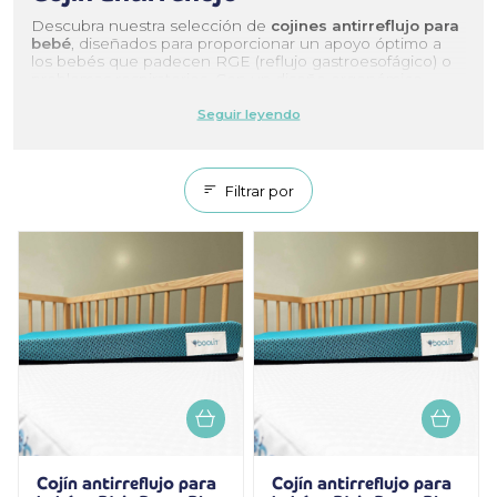
Descubra nuestra selección de
cojines antirreflujo para
bebé
, diseñados para proporcionar un apoyo óptimo a
los bebés que padecen RGE (reflujo gastroesofágico) o
problemas respiratorios. Con un diseño ergonómico,
nuestros nidos inclinados para bebés proporcionan un
alivio eficaz a la vez que ayudan al bebé a dormir
profundamente.
Con una inclinación óptima (15 grados) y una fabricación
Filtrar por
segura, nuestros cojines antirreflujo para bebés son el
accesorio perfecto para garantizar la comodidad y
seguridad de su pequeño mientras duerme. Consulte
nuestra gama hoy mismo para dar a su bebé el descanso
que se merece.
Cojín antirreflujo para
Cojín antirreflujo para