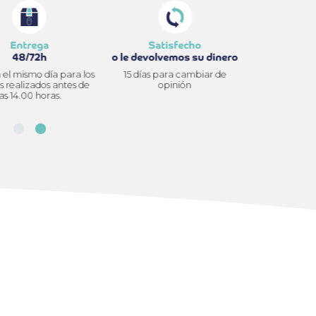
Pago en
Entrega
Sati
3x sin gastos
48/72h
o le devolv
e sus compras en 3
Envío en el mismo día para los
15 días pa
lazos gratuitos!
pedidos realizados antes de
op
las 14.00 horas.