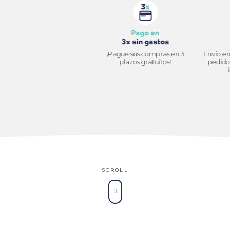
Envío cuidadoso
seguro y rápido
¡Pagu
p