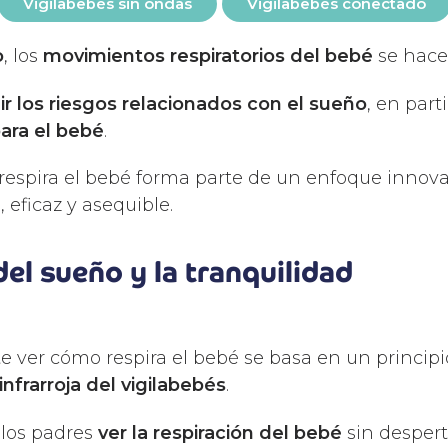
Vigilabebés sin ondas
Vigilabebés conectado
o
, los
movimientos respiratorios del bebé
se hacen
ir los riesgos relacionados con el sueño
, en part
ara el bebé
.
spira el bebé forma parte de un enfoque innovado
 eficaz y asequible.
del sueño y la tranquilidad
 ver cómo respira el bebé se basa en un principio 
infrarroja del vigilabebés
.
 los padres
ver la respiración del bebé
sin desperta