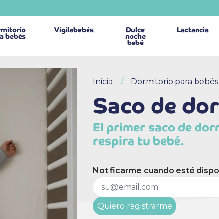
mitorio
Vigilabebés
Dulce
Lactancia
a bebés
noche
bebé
Inicio
Dormitorio para bebés
Saco de dor
El primer saco de dor
respira tu bebé.
Notificarme cuando esté dispo
Quiero registrarme