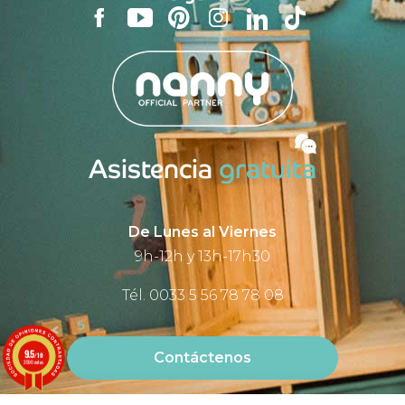
Asistencia
gratuita
De Lunes al Viernes
9h-12h y 13h-17h30
Tél. 0033 5 56 78 78 08
9.5
Contáctenos
/10
3590 notas