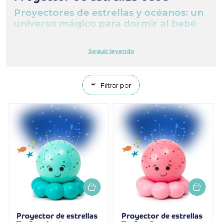
Proyectores de estrellas y océanos: un
universo mágico para dormir al bebé
Los
proyectores de estrellas
y
océanos para bebés
Nanny Care
transforman cualquier habitación en un cielo
mágico lleno de estrellas, constelaciones y peces. Con
sus luces de colores y sus proyecciones de cuento de
hadas, ayudan a calmar los miedos nocturnos y a crear
un ritual tranquilizador.
Filtrar por
El
To Go
™ es compacto y práctico para viajar, los
Twilight Buddies
™ proyectan constelaciones reales y
los
Tranquil Family
sumergen al bebé en un océano de
suavidad con olas luminosas y sonidos marinos. Cada
proyector está diseñado para
ahuyentar el miedo a la
oscuridad
, favorecer el sueño y hacer que las noches
sean más dulces. Con los proyectores Nanny Care, el
bebé se duerme rodeado de luz y magia.
Proyector de estrellas
Proyector de estrellas