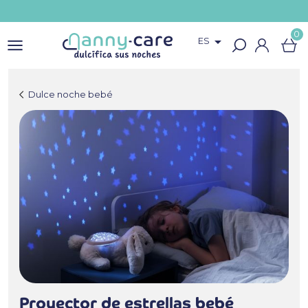
0

ES
Dulce noche bebé
Proyector de estrellas bebé