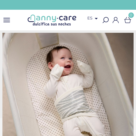
0

ES