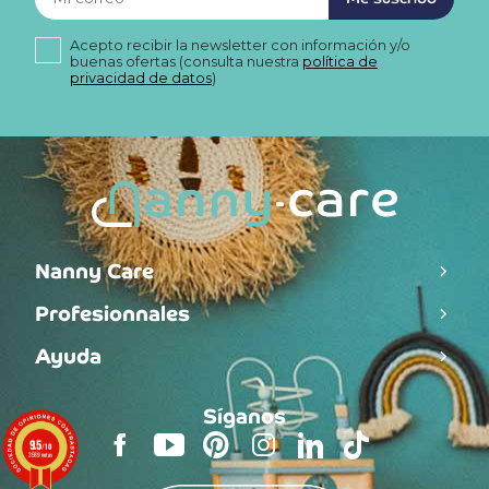
Acepto recibir la newsletter con información y/o
buenas ofertas (consulta nuestra
política de
privacidad de datos
)
Nanny Care
Profesionnales
Ayuda
Síganos
9.5
/10
3589 notas