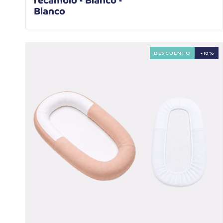
recambio - Blanco -
Blanco
DESCUENTO
-10%