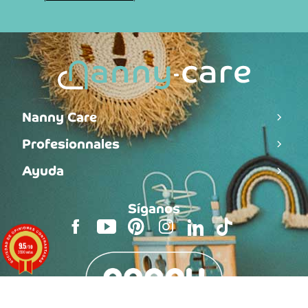
Nanny Care
Profesionnales
Ayuda
Síganos
9.5
/10
3590 notas