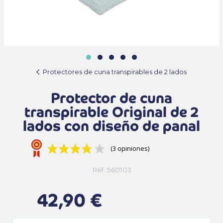
Protectores de cuna transpirables de 2 lados
Protector de cuna
transpirable Original de 2
lados con diseño de panal
(3 opiniones)
Réf. 560103
42,90 €