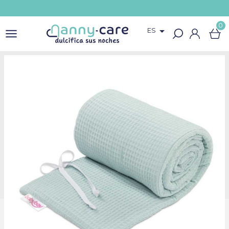
0

ES