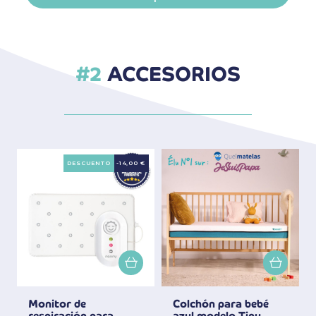
ACCESORIOS
DESCUENTO
-14,00 €
Monitor de
Colchón para bebé
respiración para
azul modelo Tiny