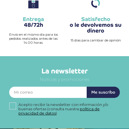
Entrega
Satisfecho
48/72h
o le devolvemos su
dinero
Envío en el mismo día para los
pedidos realizados antes de las
15 días para cambiar de opinión
14.00 horas.
La newsletter
Noticias y promociones
Me suscribo
Acepto recibir la newsletter con información y/o
buenas ofertas (consulta nuestra
política de
privacidad de datos
)