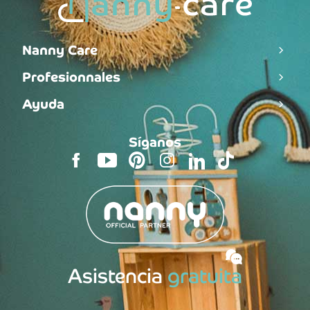
Nanny Care
Profesionnales
Ayuda
Síganos
Asistencia
gratuita