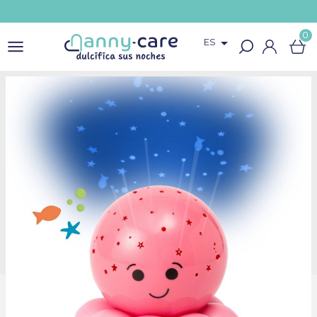
0

ES