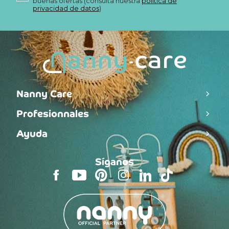
buenas ofertas (consulta nuestra
política de
privacidad de datos
)
Nanny Care
Profesionnales
Ayuda
Síganos