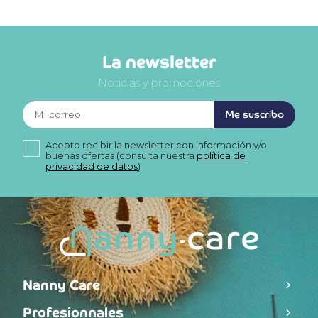
La newsletter
Noticias y promociones
Me suscribo
Acepto recibir la newsletter con información y/o
buenas ofertas (consulta nuestra
política de
privacidad de datos
)
Nanny Care
Profesionnales