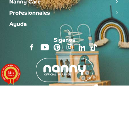
Nanny Care
Profesionnales
Ayuda
Síganos
9.5
/10
3590 notas
Asistencia
gratuita
De Lunes al Viernes
9h-12h y 13h-17h30