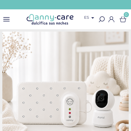
0

ES