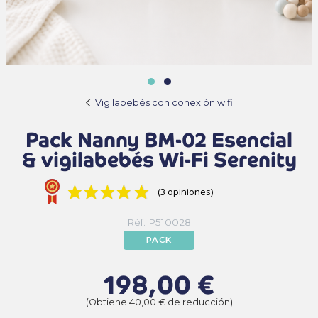
Vigilabebés con conexión wifi
Pack Nanny BM-02 Esencial
& vigilabebés Wi-Fi Serenity
(3 opiniones)
Réf. P510028
PACK
198,00 €
(Obtiene 40,00 € de reducción)