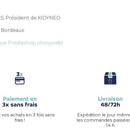
, Président de KIDYNEO
64 Bordeaux
ce Prestashop ohmyweb!
Paiement en
Livraison
3x sans frais
48/72h
 vos achats en 3 fois sans
Expédition le jour mêm
frais !
les commandes passées
14 h