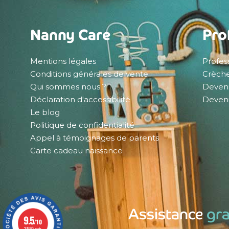
Nanny Care
Pro
Mentions légales
Profes
Conditions générales de vente
Crèche
Qui sommes nous ?
Deveni
Déclaration d'accessibilité
Devenir
Le blog
Politique de confidentialité
Appel à témoignages de parents
Carte cadeau naissance
Assistance
gra
9.5
/10
3589 avis