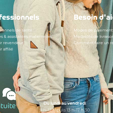
fessionnels
Besoin d'a
sionnels de santé
Modes de paiement
s & assistantes maternelles
Modalités de livraiso
r revendeur
Comment faire un re
 affilié
Du lundi au vendredi
tuite
9 h-12 h puis 13 h-17 h 30