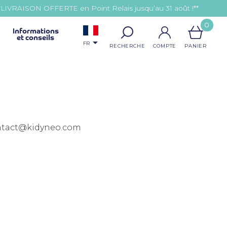
*LIVRAISON OFFERTE en Point Relais jusqu’au 31 août !**
0
Informations
et conseils

FR
contact@kidyneo.com