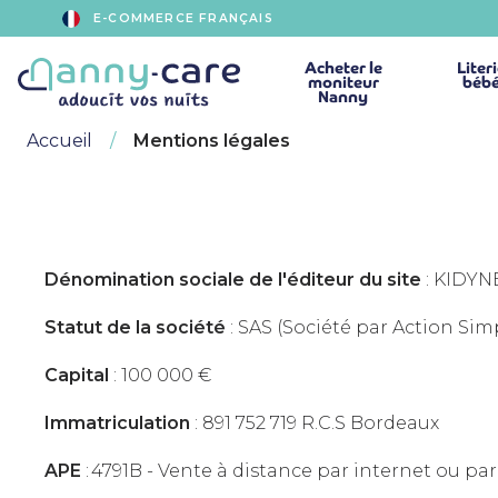
E-COMMERCE FRANÇAIS
Acheter
le
Liter
moniteur
béb
Nanny
Accueil
Mentions légales
Dénomination sociale de l'éditeur du site
: KIDY
Statut de la société
: SAS (Société par Action Simp
Capital
: 100 000 €
Immatriculation
: 891 752 719 R.C.S Bordeaux
APE
:
4791B -
Vente à distance par internet ou par 