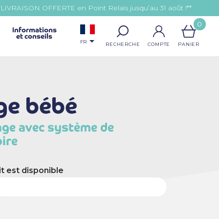
*LIVRAISON OFFERTE en Point Relais jusqu’au 31 août !**
0
Informations
et conseils

FR
ge bébé
age avec système de
ire
t est disponible