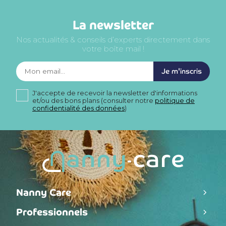
La newsletter
Nos actualités & conseils d’experts directement dans
votre boîte mail !
Je m'inscris
J'accepte de recevoir la newsletter d'informations
et/ou des bons plans (consulter notre
politique de
confidentialité des données
)
Nanny Care
Professionnels