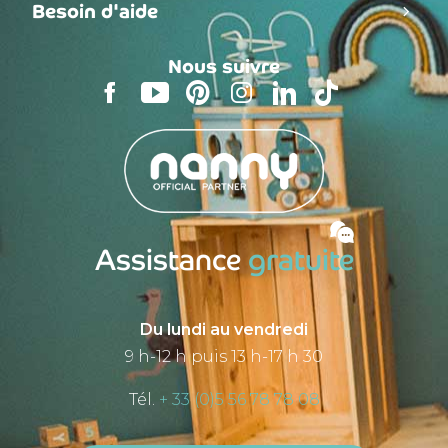
Besoin d'aide
Nous suivre
Assistance
gratuite
Du lundi au vendredi
9 h-12 h puis 13 h-17 h 30
Tél.
+ 33 (0)5 56 78 78 08