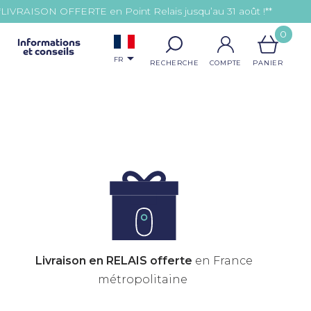
*LIVRAISON OFFERTE en Point Relais jusqu’au 31 août !**
0
Informations
et conseils

FR
Livraison en RELAIS offerte
en France
métropolitaine