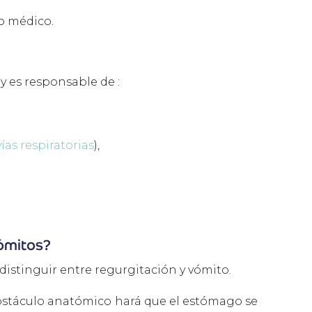
jo médico.
y es responsable de :
vías respiratorias
),
vómitos?
 distinguir entre regurgitación y vómito.
 obstáculo anatómico hará que el estómago se