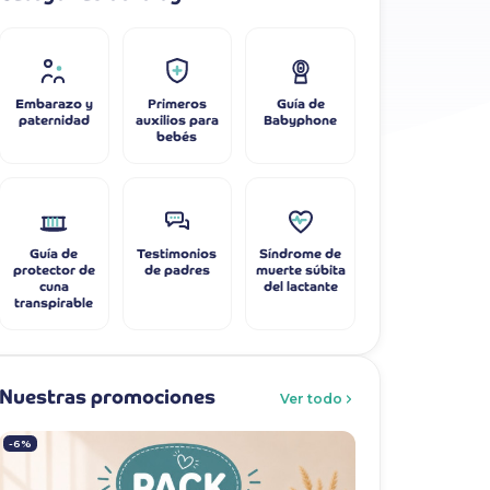
Embarazo y
Primeros
Guía de
paternidad
auxilios para
Babyphone
bebés
Guía de
Testimonios
Síndrome de
protector de
de padres
muerte súbita
cuna
del lactante
transpirable
Nuestras promociones
Ver todo
-6%
-7%