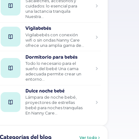
Sacaleches, accesorios y
cuidados: lo esencial para
una lactancia tranquila
Nuestra…
Vigilabebés
Vigilabebés con conexión
wifi o sin ondas Nanny Care
ofrece una amplia gama de…
Dormitorio para bebés
Todo lo necesario para el
sueño del bebé Una cama
adecuada permite crear un
entorno…
Dulce noche bebé
Lámpara de noche bebé,
proyectores de estrellas
bebé para noches tranquilas
En Nanny Care…
Categorías del blog
Ver todo