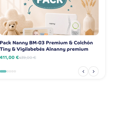
Pack Nanny BM-03 Premium & Colchón
Pack Nanny BM-
Tiny & Vigilabebés Alnanny premium
Vigilabebés Al
411,00 €
381,00 €
439,00 €
409,00 