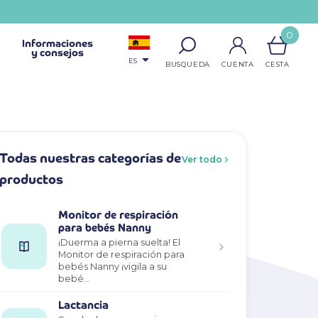
0
Informaciones
y consejos

ES
Todas nuestras categorías de
Ver todo
productos
Monitor de respiración
para bebés Nanny
¡Duerma a pierna suelta! El
Monitor de respiración para
bebés Nanny ¡vigila a su
bebé…
Lactancia