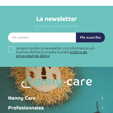
La newsletter
Noticias y promociones
Me suscribo
Acepto recibir la newsletter con información y/o
buenas ofertas (consulta nuestra
política de
privacidad de datos
)
Nanny Care
Profesionnales