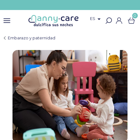
0

ES
Embarazo y paternidad