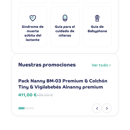
Síndrome de
Guía para el
Guía de
muerte
cuidado de
Babyphone
súbita del
niñeras
lactante
Nuestras promociones
Ver todo
-6%
-7%
Pack Nanny BM-03 Premium & Colchón
Pack Na
Tiny & Vigilabebés Alnanny premium
Vigilab
411,00 €
381,00 
439,00 €