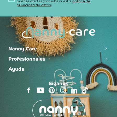
buenas ofertas (consulta nuestra
política de
privacidad de datos
)
Nanny Care
Profesionnales
Ayuda
Síganos