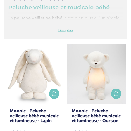
Peluche veilleuse et musicale bébé
La
peluche veilleuse bébé
, c'est bien plus qu’un simple
doudou. Elle associe une lumière douce et apaisante au
réconfort d’une peluche pour aider bébé à s’endormir
sereinement. Idéale pour rassurer les bébés sensibles à
l’obscurité, elle crée un rituel du coucher tendre et
sécurisant. Facile à transporter, elle accompagne bébé
partout, à la maison comme en déplacement et devient
rapidement un repère familier, pour bébé, indispensable
pour des nuits plus calmes.
Moonie - Peluche
Moonie - Peluche
veilleuse bébé musicale
veilleuse bébé musicale
et lumineuse - Lapin
et lumineuse - Ourson