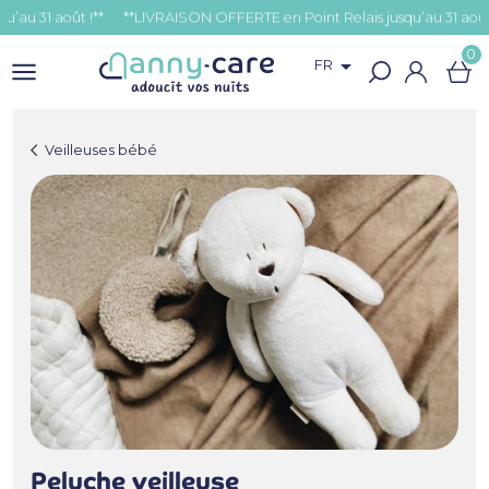
31 août !**
0

FR
Veilleuses bébé
Peluche veilleuse