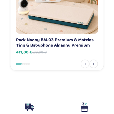
Pack Nanny BM-03 Premium & Matelas
Pack Na
Tiny & Babyphone Alnanny Premium
Babyph
411,00 €
381,00 
439,00 €