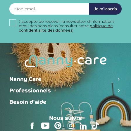
Je m'inscris
J'accepte de recevoir la newsletter d'informations
et/ou des bons plans (consulter notre
politique de
confidentialité des données
)
Nanny Care
Professionnels
Besoin d'aide
Nous suivre