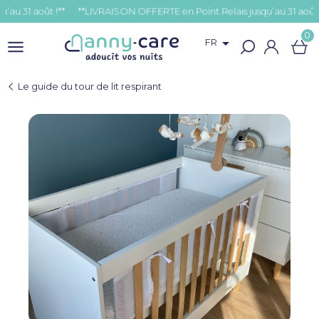
 août !**
0

FR
Le guide du tour de lit respirant