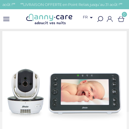
t !**
0

FR