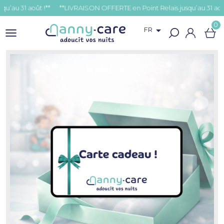
u 31 août !**
0

FR