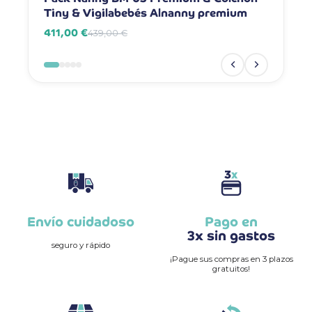
Tiny & Vigilabebés Alnanny premium
Vigilab
411,00 €
381,00 
439,00 €
Envío cuidadoso
Pago en
3x sin gastos
seguro y rápido
¡Pague sus compras en 3 plazos
gratuitos!