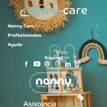
Nanny Care
Profesionnales
Ayuda
Síganos
Asistencia
gratuita