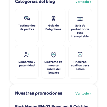
Categorías del blog
Ver todo
Testimonios
Guía de
Guía de
de padres
Babyphone
protector de
cuna
transpirable
Embarazo y
Síndrome de
Primeros
paternidad
muerte
auxilios para
súbita del
bebés
lactante
Nuestras promociones
Ver todo
-6%
-7%
Pack Nanny BM-03 Premium & Colchón
Pack Na