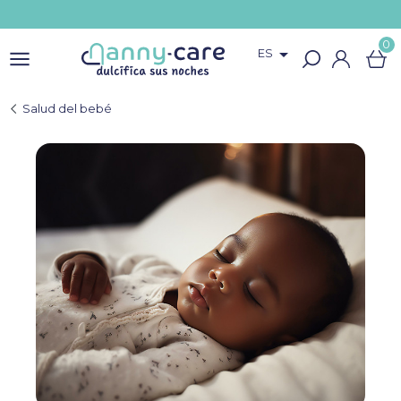
0

ES
Salud del bebé