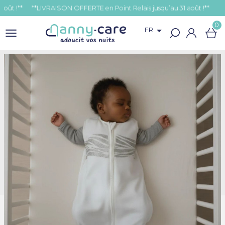
*
0

FR