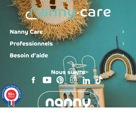
Nanny Care
Professionnels
Besoin d'aide
Nous suivre
9.5
/10
3590 avis
Assistance
gratuite