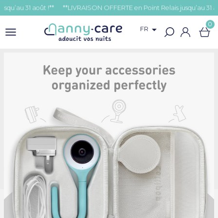
 31 août !**
0

FR