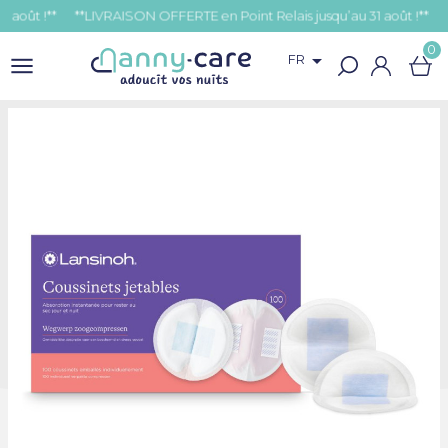
t !**
0

FR