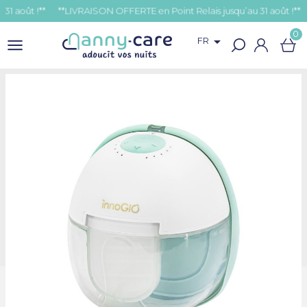
oût !**
0

FR