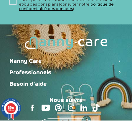
et/ou des bons plans (consulter notre
politique de
confidentialité des données
)
Nanny Care
Professionnels
Besoin d'aide
Nous suivre
9.5
/10
3589 avis