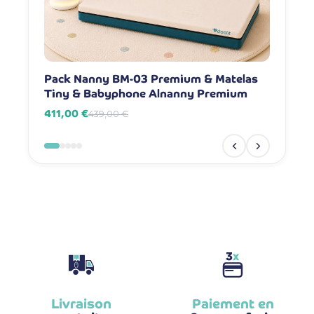
Pack Nanny BM-03 Premium & Matelas
Pack Na
Tiny & Babyphone Alnanny Premium
Babyph
411,00 €
381,00 
439,00 €
Livraison
Paiement en