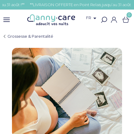
oût !**
0

FR
Grossesse & Parentalité