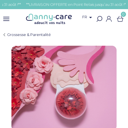
t !**
0

FR
Grossesse & Parentalité