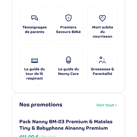
Témoignages
Premiers
Mort subite
de parents
Secours Bébé
du
nourrisson
Le guide du
Le guide du
Grossesse &
tour de lit
Nanny Care
Parentalité
respirant
Nos promotions
Voir tout
-6%
-7%
Pack Nanny BM-03 Premium & Matelas
Pack Na
Tiny & Babyphone Alnanny Premium
Babyph
411,00 €
381,00 
439,00 €