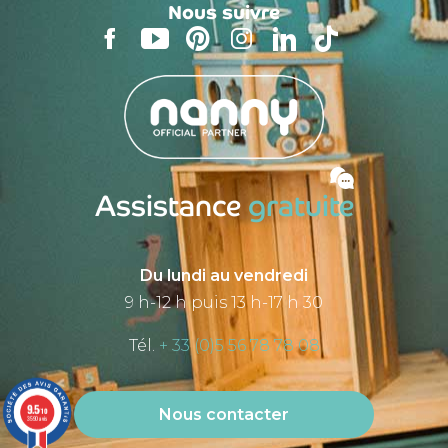
Nous suivre
Assistance
gratuite
Du lundi au vendredi
9 h-12 h puis 13 h-17 h 30
Tél.
+ 33 (0)5 56 78 78 08
9.5
Nous contacter
/10
3590 avis