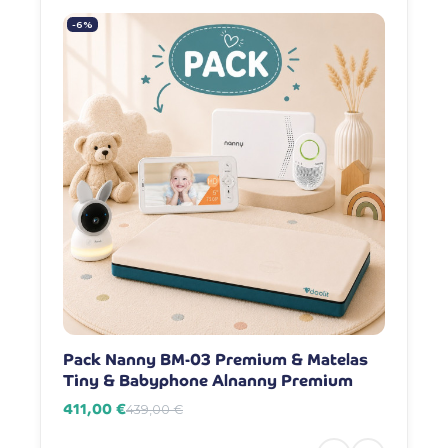
-6%
-7%
Pack Nanny BM-03 Premium & Matelas
Pack Na
Tiny & Babyphone Alnanny Premium
Babyph
411,00 €
381,00 
439,00 €