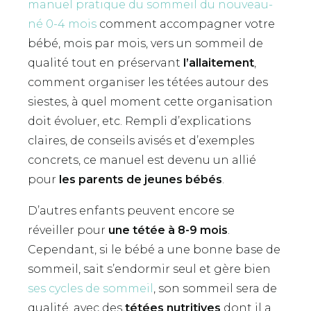
manuel pratique du sommeil du nouveau-
né 0-4 mois
comment accompagner votre
bébé, mois par mois, vers un sommeil de
qualité tout en préservant
l’allaitement
,
comment organiser les tétées autour des
siestes, à quel moment cette organisation
doit évoluer, etc. Rempli d’explications
claires, de conseils avisés et d’exemples
concrets, ce manuel est devenu un allié
pour
les parents de jeunes bébés
.
D’autres enfants peuvent encore se
réveiller pour
une tétée à 8-9 mois
.
Cependant, si le bébé a une bonne base de
sommeil, sait s’endormir seul et gère bien
ses cycles de sommeil
, son sommeil sera de
qualité, avec des
tétées nutritives
dont il a