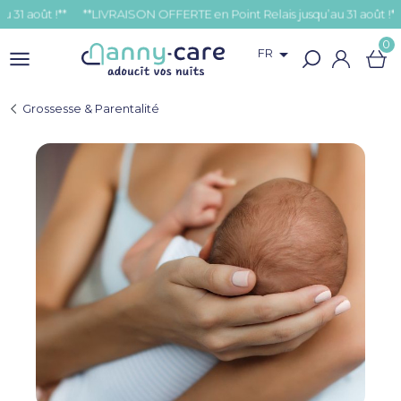
t !**
0

FR
Grossesse & Parentalité