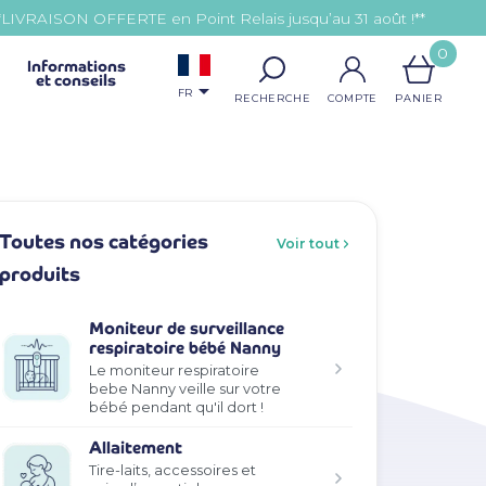
*LIVRAISON OFFERTE en Point Relais jusqu’au 31 août !**
0
Informations
et conseils

FR
Toutes nos catégories
Voir tout
produits
Moniteur de surveillance
respiratoire bébé Nanny
Le moniteur respiratoire
bebe Nanny veille sur votre
bébé pendant qu'il dort !
Allaitement
Tire-laits, accessoires et