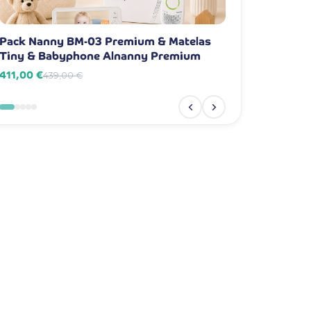
Pack Nanny BM-03 Premium & Matelas
Pack Nanny BM-
Tiny & Babyphone Alnanny Premium
Babyphone Aln
411,00 €
381,00 €
439,00 €
409,00 