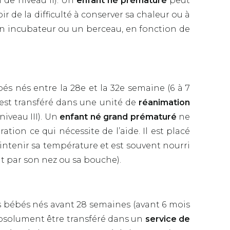
 de niveau II). Un
enfant né prématuré
peut
voir de la difficulté à conserver sa chaleur ou à
 un incubateur ou un berceau, en fonction de
és nés entre la 28e et la 32e semaine (6 à 7
 est transféré dans une unité de
réanimation
niveau III). Un
enfant né grand prématuré
ne
tion ce qui nécessite de l’aide. Il est placé
ntenir sa température et est souvent nourri
nt par son nez ou sa bouche).
 bébés nés avant 28 semaines (avant 6 mois
 absolument être transféré dans un
service de