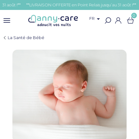
!**
0

FR
La Santé de Bébé