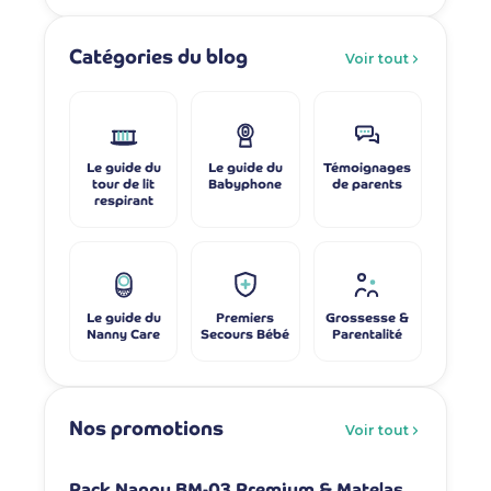
Catégories du blog
Voir tout
Le guide du
Le guide du
Témoignages
tour de lit
Babyphone
de parents
respirant
Le guide du
Premiers
Grossesse &
Nanny Care
Secours Bébé
Parentalité
Nos promotions
Voir tout
-6%
-7%
Pack Nanny BM-03 Premium & Matelas
Pack Na