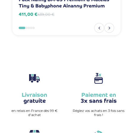
Tiny & Babyphone Alnanny Premium
Babyph
411,00 €
381,00 
439,00 €
Livraison
Paiement en
gratuite
3x sans frais
en relais en France dès 99 €
Réglez vos achats en 3 fois sans
d'achat
frais !