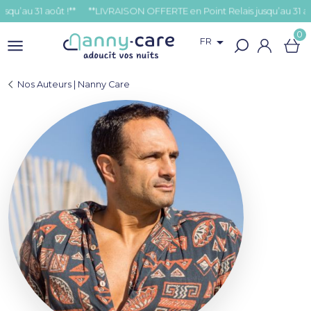
’au 31 août !**
0

FR
Nos Auteurs | Nanny Care