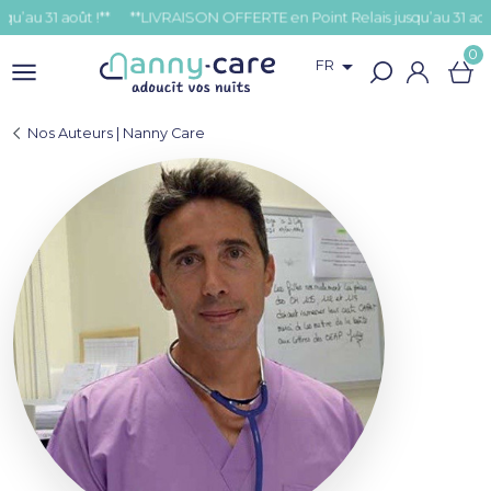
u 31 août !**
0

FR
Nos Auteurs | Nanny Care