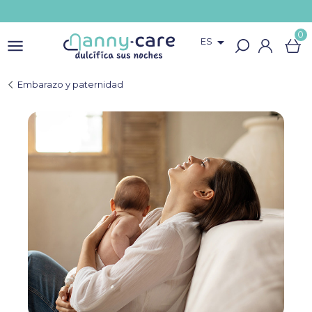
0

ES
Embarazo y paternidad