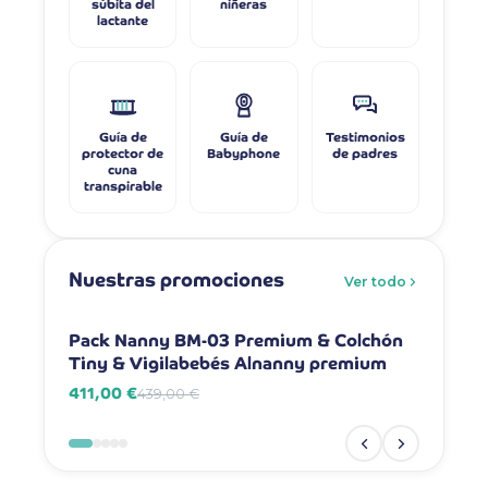
súbita del
niñeras
lactante
Guía de
Guía de
Testimonios
protector de
Babyphone
de padres
cuna
transpirable
Nuestras promociones
Ver todo
-6%
-7%
Pack Nanny BM-03 Premium & Colchón
Pack Na
Tiny & Vigilabebés Alnanny premium
Vigilab
411,00 €
381,00 
439,00 €