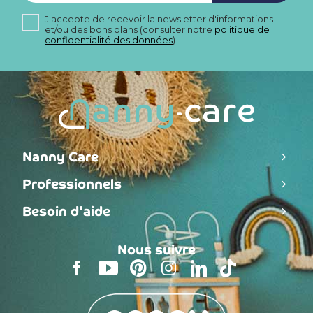
J'accepte de recevoir la newsletter d'informations
et/ou des bons plans (consulter notre
politique de
confidentialité des données
)
Nanny Care
Professionnels
Besoin d'aide
Nous suivre