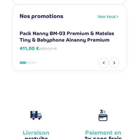
Nos promotions
Voir tout
-6%
-7%
Pack Nanny BM-03 Premium & Matelas
Pack Na
Tiny & Babyphone Alnanny Premium
Babyph
411,00 €
381,00 
439,00 €
Livraison
Paiement en
gratuite
3x sans frais