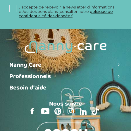
J'accepte de recevoir la newsletter d'informations
et/ou des bons plans (consulter notre
politique de
confidentialité des données
)
Nanny Care
Professionnels
Besoin d'aide
Nous suivre