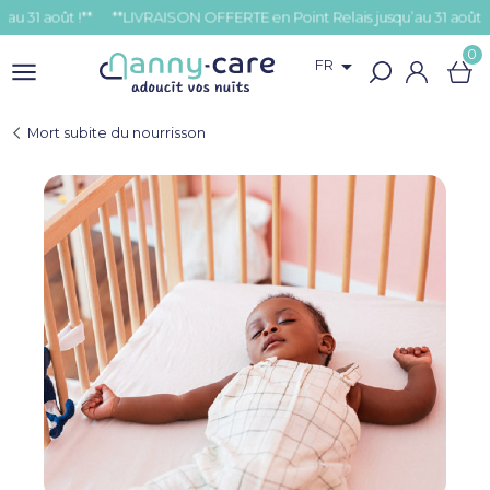
oût !**
0

FR
Mort subite du nourrisson