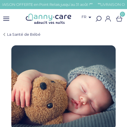
N OFFERTE en Point Relais jusqu’au 31 août !**
0

FR
La Santé de Bébé