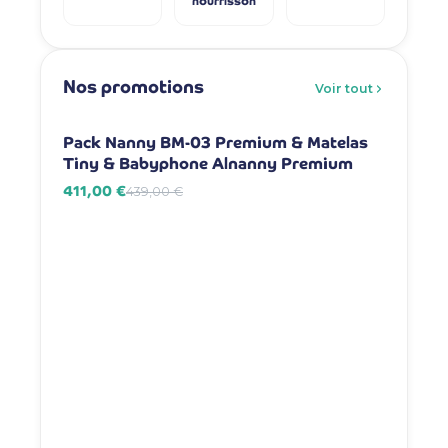
nourrisson
Nos promotions
Voir tout
-6%
-7%
Pack Nanny BM-03 Premium & Matelas
Pack Na
Tiny & Babyphone Alnanny Premium
Babyph
411,00 €
381,00 
439,00 €