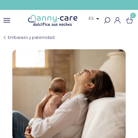
0

ES
Embarazo y paternidad