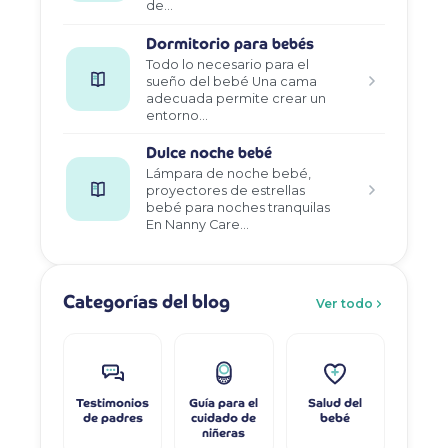
de…
Dormitorio para bebés
Todo lo necesario para el
sueño del bebé Una cama
adecuada permite crear un
entorno…
Dulce noche bebé
Lámpara de noche bebé,
proyectores de estrellas
bebé para noches tranquilas
En Nanny Care…
Categorías del blog
Ver todo
Testimonios
Guía para el
Salud del
de padres
cuidado de
bebé
niñeras