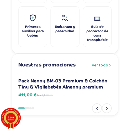
Primeros
Embarazo y
Guía de
auxilios para
paternidad
protector de
bebés
cuna
transpirable
Nuestras promociones
Ver todo
-6%
-7%
Pack Nanny BM-03 Premium & Colchón
Pack Na
Tiny & Vigilabebés Alnanny premium
Vigilab
411,00 €
381,00 
439,00 €
9.5
/10
3590 notas