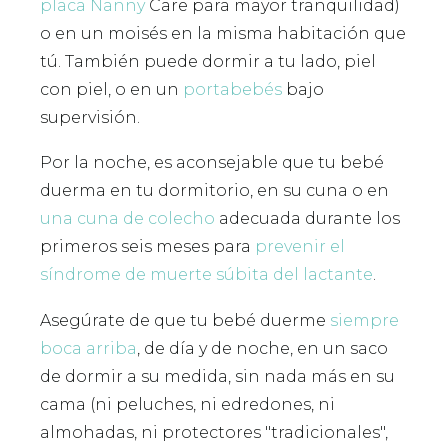
placa Nanny
Care para mayor tranquilidad)
o en un moisés en la misma habitación que
tú. También puede dormir a tu lado, piel
con piel, o en un
portabebés
bajo
supervisión.
Por la noche, es aconsejable que tu bebé
duerma en tu dormitorio, en su cuna o en
una cuna de colecho
adecuada durante los
primeros seis meses para
prevenir el
síndrome de muerte súbita del lactante
.
Asegúrate de que tu bebé duerme
siempre
boca arriba
, de día y de noche, en un saco
de dormir a su medida, sin nada más en su
cama (ni peluches, ni edredones, ni
almohadas, ni protectores "tradicionales",