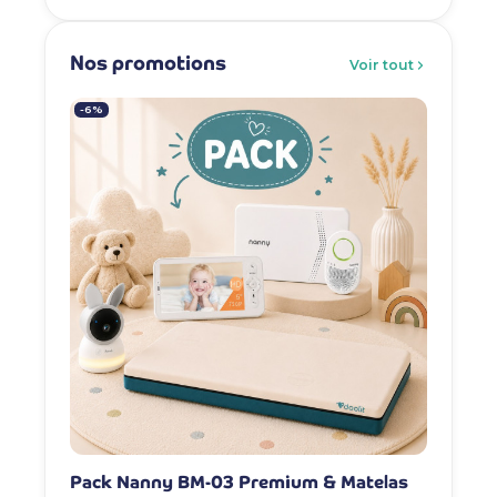
Nos promotions
Voir tout
-6%
-7%
Pack Nanny BM-03 Premium & Matelas
Pack Na