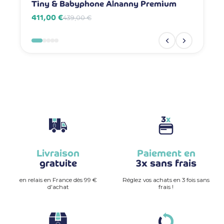
Tiny & Babyphone Alnanny Premium
Babyph
411,00 €
381,00 
439,00 €
Livraison
Paiement en
gratuite
3x sans frais
en relais en France dès 99 €
Réglez vos achats en 3 fois sans
d'achat
frais !