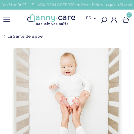
août !**
0

FR
La Santé de Bébé