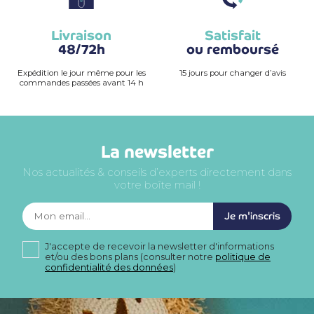
Livraison
Satisfait
48/72h
ou remboursé
Expédition le jour même pour les
15 jours pour changer d’avis
commandes passées avant 14 h
La newsletter
Nos actualités & conseils d’experts directement dans
votre boîte mail !
Je m'inscris
J'accepte de recevoir la newsletter d'informations
et/ou des bons plans (consulter notre
politique de
confidentialité des données
)