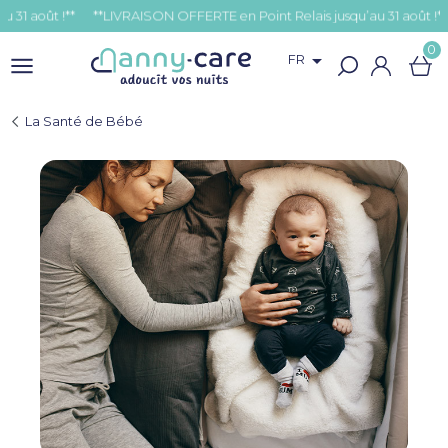
t !**
0

FR
La Santé de Bébé