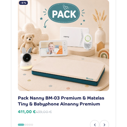
-6%
-7%
Pack Nanny BM-03 Premium & Matelas
Pack Na
Tiny & Babyphone Alnanny Premium
Babyph
411,00 €
381,00 
439,00 €