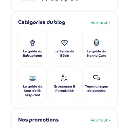
Catégories du blog
Voir tout
Le guide du
La Santé de
Le guide du
Babyphone
Bébé
Nanny Care
Le guide du
Grossesse &
Témoignages
tour de lit
Parentalité
de parents
respirant
Nos promotions
Voir tout