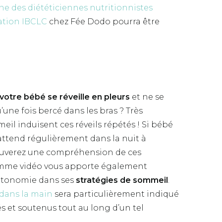
ne des diététiciennes nutritionnistes
ation IBCLC
chez Fée Dodo pourra être
votre bébé se réveille en pleurs
et ne se
’une fois bercé dans les bras ? Très
il induisent ces réveils répétés ! Si bébé
s’attend régulièrement dans la nuit à
ouverez une compréhension de ces
amme vidéo vous apporte également
autonomie dans ses
stratégies de sommeil
.
ans la main
sera particulièrement indiqué
és et soutenus tout au long d’un tel