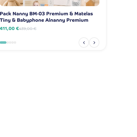
Pack Nanny BM-03 Premium & Matelas
Pack Nanny BM-
Tiny & Babyphone Alnanny Premium
Babyphone Aln
411,00 €
381,00 €
439,00 €
409,00 