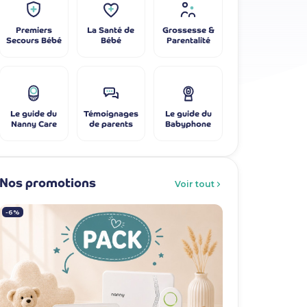
Premiers
La Santé de
Grossesse &
Secours Bébé
Bébé
Parentalité
Le guide du
Témoignages
Le guide du
Nanny Care
de parents
Babyphone
Nos promotions
Voir tout
-6%
-7%