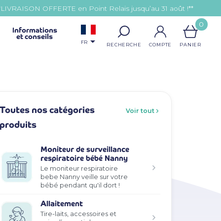
*LIVRAISON OFFERTE en Point Relais jusqu’au 31 août !**
0
Informations
et conseils

FR
Toutes nos catégories
Voir tout
produits
Moniteur de surveillance
respiratoire bébé Nanny
Le moniteur respiratoire
bebe Nanny veille sur votre
bébé pendant qu'il dort !
Allaitement
Tire-laits, accessoires et