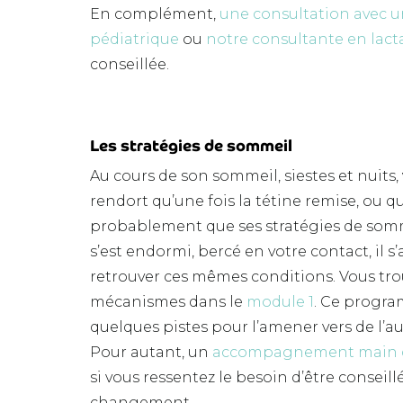
En complément,
une consultation avec u
pédiatrique
ou
notre
consultante en lact
conseillée.
Les stratégies de sommeil
Au cours de son sommeil, siestes et nuits,
rendort qu’une fois la tétine remise, ou qu
probablement que ses stratégies de somme
s’est endormi, bercé en votre contact, il 
retrouver ces mêmes conditions. Vous tr
mécanismes dans le
module 1
. Ce progr
quelques pistes pour l’amener vers de l’
Pour autant, un
accompagnement main d
si vous ressentez le besoin d’être conseill
changement.